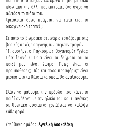
παιδί που το ταϊζουν αλεσμένα τη μία μπουκιά
πίσω από την άλλη και επικρατεί ένα άγχος να
αδειάσει το πιάτο του.
Χρειάζεται όμως πράγματι να είναι έτσι το
οικογενειακό τραπέζι;
Σε αυτό το βιωματικό σεμινάριο εστιάζουμε στις
βασικές αρχές εισαγωγής των στερεών τροφών.
"Τι συστήνει ο Παγκόσμιος Οργανισμός Υγείας;
Πότε ξεκινάμε; Ποια είναι τα δείγματα ότι το
παιδί μου είναι έτοιμο; Ποιες είναι οι
προϋποθέσεις; Πώς και πόσο προσφέρω;" είναι
μερικά από τα θέματα τα οποία θα αναλύσουμε.
Ελάτε να μάθουμε την πρόοδο που κάνει το
παιδί ανάλογα με την ηλικία του και τι ανάγκες
σε θρεπτικά συστατικά χρειάζεται να καλύψει
κάθε φορά.
Υπεύθυνη ομάδας:
Αγγελική Δασκαλάκη